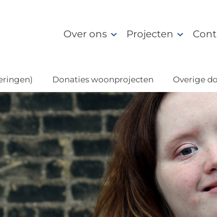
Over ons
Projecten
Cont
eringen)
Donaties woonprojecten
Overige do