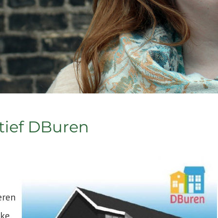
tief DBuren
eren
jke