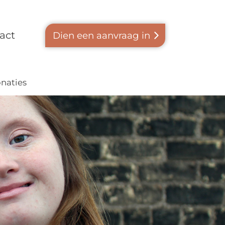
act
Dien een aanvraag in
naties